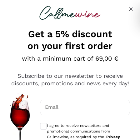
Skip to content
Describe what you are looking for
Get a 5% discount
on your first order
Ottimo
with a minimum cart of 69,00 €
4,5
/5
2.566
Subscribe to our newsletter to receive
recensioni
discounts, promotions and news every day!
Le nostre recensioni a 4 e 5 stelle.
Clicca qui per leggerle tutte >
Email
Precedente
Successivo
Optional consents to receive communicat
I agree to receive newsletters and
2 Giorni Fa
promotional communications from
Ordine tutto ok, niente da dire a riguardo. Il sito in se
Callmewine, as required by the .
Privacy