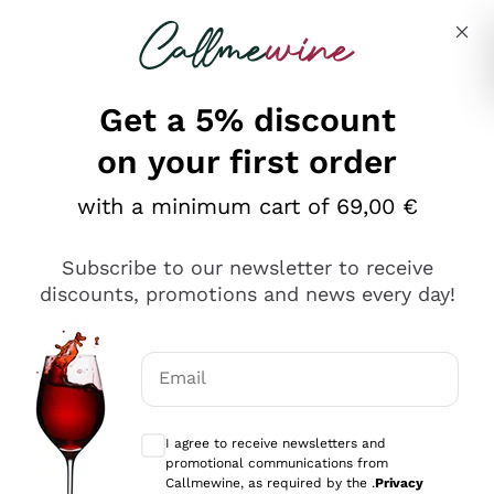
Skip to content
Describe what you are looking for
Get a 5% discount
on your first order
Ottimo
with a minimum cart of 69,00 €
4,5
/5
2.559
Subscribe to our newsletter to receive
recensioni
discounts, promotions and news every day!
Le nostre recensioni a 4 e 5 stelle.
Clicca qui per leggerle tutte >
Email
Precedente
Successivo
Optional consents to receive communicat
I agree to receive newsletters and
Oggi
promotional communications from
Il catalogo offre moltissime possibilità di scelta tra tanti
Callmewine, as required by the .
Privacy