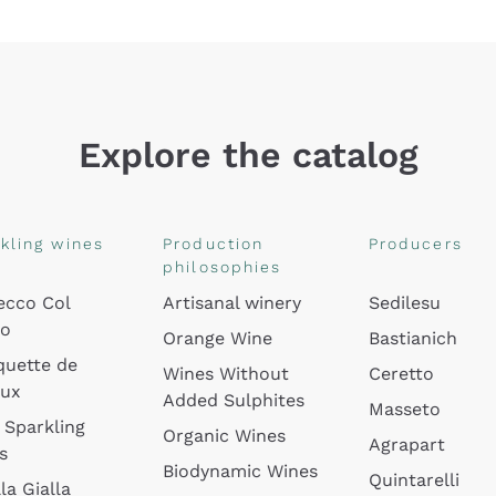
Explore the catalog
kling wines
Production
Producers
philosophies
ecco Col
Artisanal winery
Sedilesu
do
Orange Wine
Bastianich
quette de
Wines Without
Ceretto
oux
Added Sulphites
Masseto
 Sparkling
Organic Wines
Agrapart
s
Biodynamic Wines
Quintarelli
la Gialla