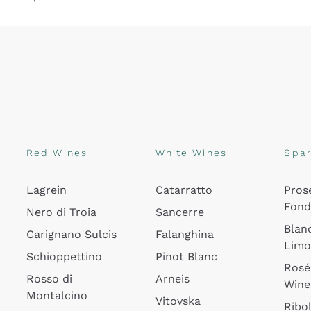
Red Wines
White Wines
Spar
Lagrein
Catarratto
Pros
Fon
Nero di Troia
Sancerre
Blan
Carignano Sulcis
Falanghina
Lim
Schioppettino
Pinot Blanc
Rosé
Rosso di
Arneis
Wine
Montalcino
Vitovska
Ribol