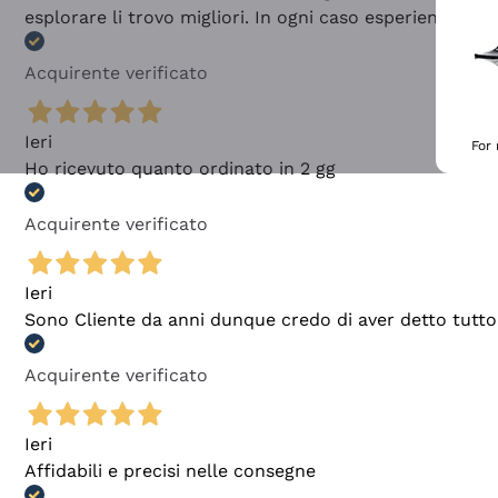
esplorare li trovo migliori. In ogni caso esperienza buo
Acquirente verificato
Ieri
For
Ho ricevuto quanto ordinato in 2 gg
Acquirente verificato
Ieri
Sono Cliente da anni dunque credo di aver detto tutto
Acquirente verificato
Ieri
Affidabili e precisi nelle consegne