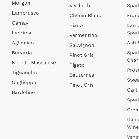
Morgon
Verdicchio
Spar
Lambrusco
Chenin Blanc
Fran
Gamay
Fiano
Lam
Lacrima
Spar
Vermentino
Aglianico
Asti
Sauvignon
Bonarda
Spar
Pinot Gris
Char
Nerello Mascalese
Pigato
Pros
Tignanello
Sauternes
Swee
Gaglioppo
Pinot Gris
Cart
Bardolino
Spar
Cre
Itali
Wine
Vene