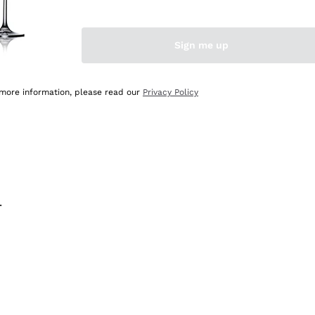
na e lo consiglio! 👍
Sign me up
 more information, please read our
Privacy Policy
.