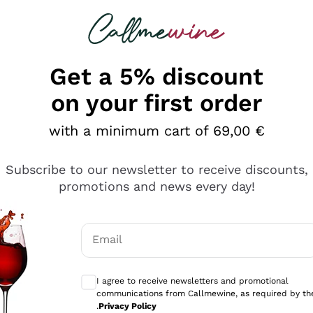
 looking for
Champagne
Sparkling Wines
Al
Get a 5% discount
on your first order
with a minimum cart of 69,00 €
Subscribe to our newsletter to receive discounts,
promotions and news every day!
Email
Optional consents to receive communicati
I agree to receive newsletters and promotional
communications from Callmewine, as required by th
se non è male ma secondo me ci sono alternative che hanno p
.
Privacy Policy