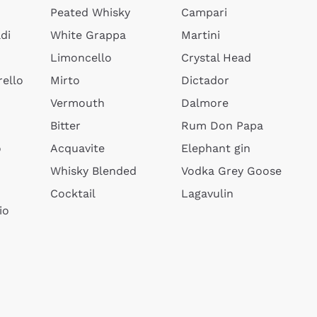
Peated Whisky
Campari
di
White Grappa
Martini
Limoncello
Crystal Head
ello
Mirto
Dictador
Vermouth
Dalmore
Bitter
Rum Don Papa
o
Acquavite
Elephant gin
Whisky Blended
Vodka Grey Goose
Cocktail
Lagavulin
io