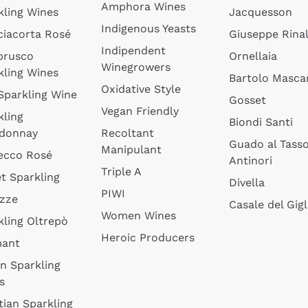
Amphora Wines
kling Wines
Jacquesson
Indigenous Yeasts
ciacorta Rosé
Giuseppe Rinal
Indipendent
brusco
Ornellaia
Winegrowers
kling Wines
Bartolo Mascar
Oxidative Style
 Sparkling Wine
Gosset
Vegan Friendly
kling
Biondi Santi
donnay
Recoltant
Guado al Tass
Manipulant
ecco Rosé
Antinori
Triple A
t Sparkling
Divella
PIWI
izze
Casale del Gigl
Women Wines
kling Oltrepò
Heroic Producers
mant
an Sparkling
s
tian Sparkling