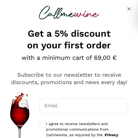
Skip to content
Describe what you are looking for
Get a 5% discount
on your first order
Ottimo
with a minimum cart of 69,00 €
4,5
/5
2.561
Subscribe to our newsletter to receive
recensioni
discounts, promotions and news every day!
Le nostre recensioni a 4 e 5 stelle.
Clicca qui per leggerle tutte >
Email
Precedente
Successivo
Optional consents to receive communicat
I agree to receive newsletters and
Oggi
promotional communications from
Acquisto semplice nelle modalità, gestito con rapidità e
Callmewine, as required by the .
Privacy