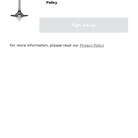
professionalità
Policy
Acquirente verificato
Sign me up
Ieri
Seri affidabili
For more information, please read our
Privacy Policy
Acquirente verificato
Ieri
Il catalogo offre moltissime possibilità di scelta tra tanti
prodotti diversi e con un ampio range di prezzo. Le
indicazioni dei consulenti sono estremamente chiare e
conformi alle caratteristiche dei prodotti acquistati
Acquirente verificato