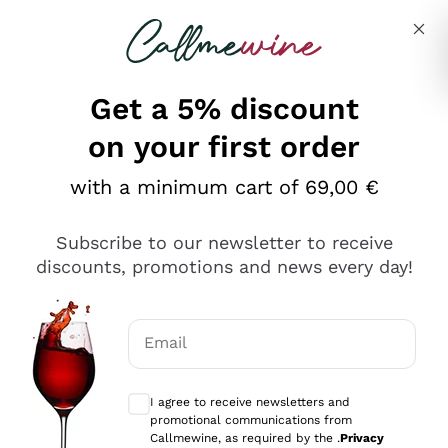
Skip to content
Describe what you are looking for
Get a 5% discount
on your first order
Ottimo
with a minimum cart of 69,00 €
4,5
/5
2.559
Subscribe to our newsletter to receive
recensioni
discounts, promotions and news every day!
Le nostre recensioni a 4 e 5 stelle.
Clicca qui per leggerle tutte >
Email
Precedente
Successivo
Optional consents to receive communicat
I agree to receive newsletters and
Oggi
promotional communications from
Il catalogo offre moltissime possibilità di scelta tra tanti
Callmewine, as required by the .
Privacy