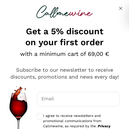
Skip to content
Describe what you are looking for
Get a 5% discount
on your first order
Ottimo
with a minimum cart of 69,00 €
4,5
/5
2.566
Subscribe to our newsletter to receive
recensioni
discounts, promotions and news every day!
Le nostre recensioni a 4 e 5 stelle.
Clicca qui per leggerle tutte >
Email
Precedente
Successivo
Optional consents to receive communicat
I agree to receive newsletters and
Oggi
promotional communications from
Ordine tutto ok, niente da dire a riguardo. Il sito in se
Callmewine, as required by the .
Privacy