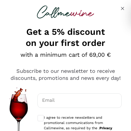
Skip to content
Describe what you are looking for
Get a 5% discount
on your first order
Ottimo
with a minimum cart of 69,00 €
4,5
/5
2.552
Subscribe to our newsletter to receive
recensioni
discounts, promotions and news every day!
Le nostre recensioni a 4 e 5 stelle.
Clicca qui per leggerle tutte >
Email
Precedente
Successivo
Optional consents to receive communicat
I agree to receive newsletters and
Oggi
promotional communications from
Ottima facilità di acquisto sul sito e consegna
Callmewine, as required by the .
Privacy