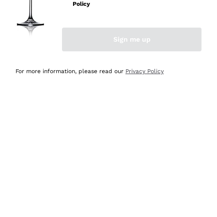
velocissima
Policy
Acquirente verificato
Sign me up
Ieri
Perfetti e attenti al cliente
For more information, please read our
Privacy Policy
Acquirente verificato
Ieri
Semplice nell'uso, puntuali e veloci.
Acquirente verificato
Ieri
Ottima come sempre!