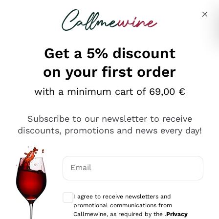
Skip to content
Describe what you are looking for
Get a 5% discount
on your first order
Ottimo
with a minimum cart of 69,00 €
4,5
/5
2.566
Subscribe to our newsletter to receive
recensioni
discounts, promotions and news every day!
Le nostre recensioni a 4 e 5 stelle.
Clicca qui per leggerle tutte >
Email
Precedente
Successivo
Optional consents to receive communicat
I agree to receive newsletters and
Oggi
promotional communications from
Ordine tutto ok, niente da dire a riguardo. Il sito in se
Callmewine, as required by the .
Privacy