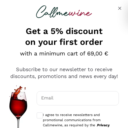
Skip to content
Describe what you are looking for
Get a 5% discount
on your first order
Ottimo
with a minimum cart of 69,00 €
4,5
/5
2.566
Subscribe to our newsletter to receive
recensioni
discounts, promotions and news every day!
Le nostre recensioni a 4 e 5 stelle.
Clicca qui per leggerle tutte >
Email
Precedente
Successivo
Optional consents to receive communicat
I agree to receive newsletters and
Oggi
promotional communications from
Ordine tutto ok, niente da dire a riguardo. Il sito in se
Callmewine, as required by the .
Privacy