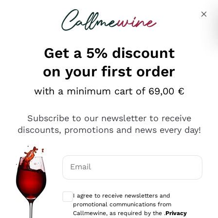
Skip to content
Describe what you are looking for
Get a 5% discount
on your first order
Ottimo
with a minimum cart of 69,00 €
4,5
/5
2.566
Subscribe to our newsletter to receive
recensioni
discounts, promotions and news every day!
Le nostre recensioni a 4 e 5 stelle.
Clicca qui per leggerle tutte >
Email
Precedente
Successivo
Optional consents to receive communicat
I agree to receive newsletters and
Oggi
promotional communications from
Ordine tutto ok, niente da dire a riguardo. Il sito in se
Callmewine, as required by the .
Privacy