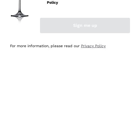
professionalità
Policy
Acquirente verificato
Sign me up
Ieri
Seri affidabili
For more information, please read our
Privacy Policy
Acquirente verificato
Ieri
Il catalogo offre moltissime possibilità di scelta tra tanti
prodotti diversi e con un ampio range di prezzo. Le
indicazioni dei consulenti sono estremamente chiare e
conformi alle caratteristiche dei prodotti acquistati
Acquirente verificato