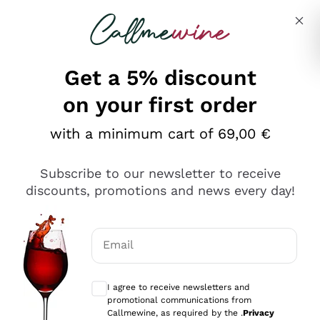
Skip to content
Describe what you are looking for
Get a 5% discount
on your first order
Ottimo
with a minimum cart of 69,00 €
4,5
/5
2.561
Subscribe to our newsletter to receive
recensioni
discounts, promotions and news every day!
Le nostre recensioni a 4 e 5 stelle.
Clicca qui per leggerle tutte >
Email
Precedente
Successivo
Optional consents to receive communicat
I agree to receive newsletters and
Oggi
promotional communications from
Acquisto semplice nelle modalità, gestito con rapidità e
Callmewine, as required by the .
Privacy