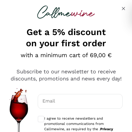
Skip to content
Describe what you are looking for
Get a 5% discount
on your first order
Ottimo
with a minimum cart of 69,00 €
4,5
/5
2.566
Subscribe to our newsletter to receive
recensioni
discounts, promotions and news every day!
Le nostre recensioni a 4 e 5 stelle.
Clicca qui per leggerle tutte >
Email
Precedente
Successivo
Optional consents to receive communicat
I agree to receive newsletters and
Oggi
promotional communications from
Ordine tutto ok, niente da dire a riguardo. Il sito in se
Callmewine, as required by the .
Privacy