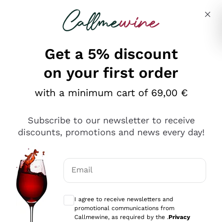
Skip to content
Describe what you are looking for
Get a 5% discount
on your first order
Ottimo
with a minimum cart of 69,00 €
4,5
/5
2.566
Subscribe to our newsletter to receive
recensioni
discounts, promotions and news every day!
Le nostre recensioni a 4 e 5 stelle.
Clicca qui per leggerle tutte >
Email
Precedente
Successivo
Optional consents to receive communicat
I agree to receive newsletters and
Oggi
promotional communications from
Ordine tutto ok, niente da dire a riguardo. Il sito in se
Callmewine, as required by the .
Privacy