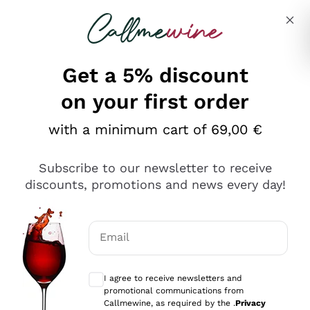
Skip to content
Describe what you are looking for
Get a 5% discount
on your first order
Ottimo
with a minimum cart of 69,00 €
4,5
/5
2.566
Subscribe to our newsletter to receive
recensioni
discounts, promotions and news every day!
Le nostre recensioni a 4 e 5 stelle.
Clicca qui per leggerle tutte >
Email
Precedente
Successivo
Optional consents to receive communicat
I agree to receive newsletters and
Ieri
promotional communications from
Ordine tutto ok, niente da dire a riguardo. Il sito in se
Callmewine, as required by the .
Privacy