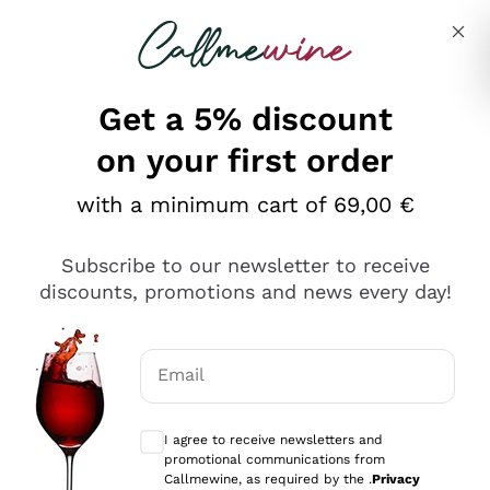
Skip to content
Describe what you are looking for
Get a 5% discount
on your first order
Ottimo
with a minimum cart of 69,00 €
4,5
/5
2.566
Subscribe to our newsletter to receive
recensioni
discounts, promotions and news every day!
Le nostre recensioni a 4 e 5 stelle.
Clicca qui per leggerle tutte >
Email
Precedente
Successivo
Optional consents to receive communicat
I agree to receive newsletters and
Ieri
promotional communications from
Ordine tutto ok, niente da dire a riguardo. Il sito in se
Callmewine, as required by the .
Privacy