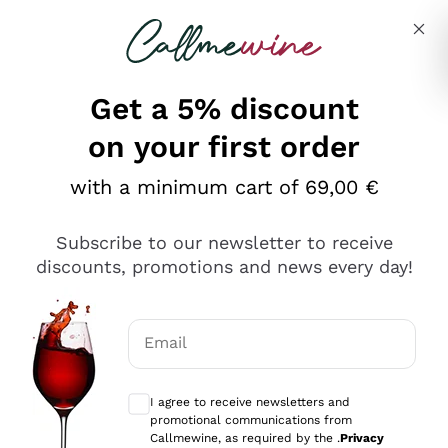
Skip to content
Describe what you are looking for
Get a 5% discount
on your first order
Ottimo
with a minimum cart of 69,00 €
4,5
/5
2.566
Subscribe to our newsletter to receive
recensioni
discounts, promotions and news every day!
Le nostre recensioni a 4 e 5 stelle.
Clicca qui per leggerle tutte >
Email
Precedente
Successivo
Optional consents to receive communicat
I agree to receive newsletters and
Oggi
promotional communications from
Ordine tutto ok, niente da dire a riguardo. Il sito in se
Callmewine, as required by the .
Privacy