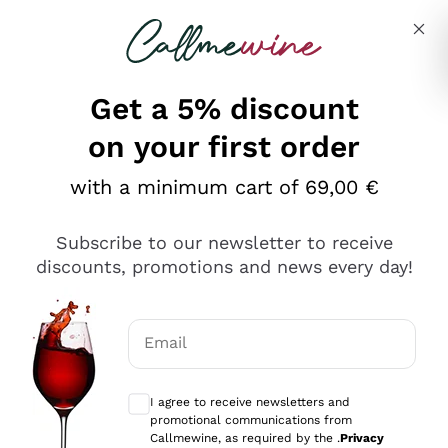
Skip to content
Describe what you are looking for
Get a 5% discount
on your first order
Ottimo
with a minimum cart of 69,00 €
4,5
/5
2.566
Subscribe to our newsletter to receive
recensioni
discounts, promotions and news every day!
Le nostre recensioni a 4 e 5 stelle.
Clicca qui per leggerle tutte >
Email
Precedente
Successivo
Optional consents to receive communicat
I agree to receive newsletters and
Oggi
promotional communications from
Ordine tutto ok, niente da dire a riguardo. Il sito in se
Callmewine, as required by the .
Privacy