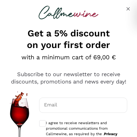
Skip to content
Describe what you are looking for
Get a 5% discount
on your first order
Ottimo
with a minimum cart of 69,00 €
4,5
/5
2.559
Subscribe to our newsletter to receive
recensioni
discounts, promotions and news every day!
Le nostre recensioni a 4 e 5 stelle.
Clicca qui per leggerle tutte >
Email
Precedente
Successivo
Optional consents to receive communicat
I agree to receive newsletters and
Oggi
promotional communications from
Il catalogo offre moltissime possibilità di scelta tra tanti
Callmewine, as required by the .
Privacy