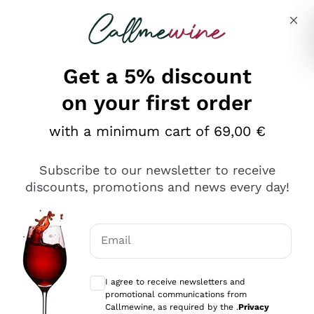
Skip to content
Describe what you are looking for
Get a 5% discount
on your first order
Ottimo
with a minimum cart of 69,00 €
4,5
/5
2.559
Subscribe to our newsletter to receive
recensioni
discounts, promotions and news every day!
Le nostre recensioni a 4 e 5 stelle.
Clicca qui per leggerle tutte >
Email
Precedente
Successivo
Optional consents to receive communicat
I agree to receive newsletters and
Oggi
promotional communications from
Il catalogo offre moltissime possibilità di scelta tra tanti
Callmewine, as required by the .
Privacy