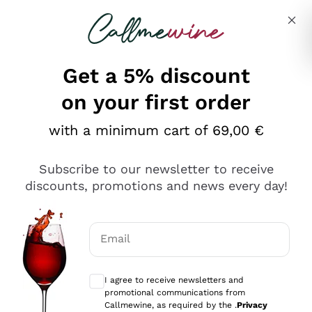
Skip to content
Describe what you are looking for
Get a 5% discount
on your first order
Ottimo
with a minimum cart of 69,00 €
4,5
/5
2.566
Subscribe to our newsletter to receive
recensioni
discounts, promotions and news every day!
Le nostre recensioni a 4 e 5 stelle.
Clicca qui per leggerle tutte >
Email
Precedente
Successivo
Optional consents to receive communicat
I agree to receive newsletters and
Ieri
promotional communications from
Ordine tutto ok, niente da dire a riguardo. Il sito in se
Callmewine, as required by the .
Privacy