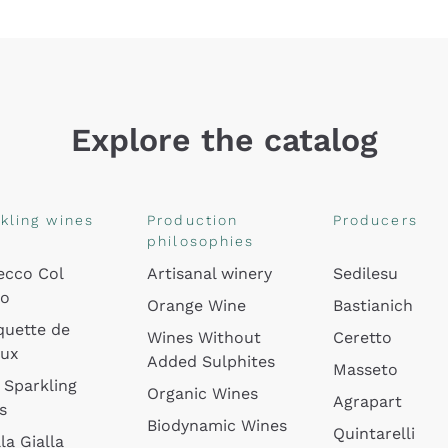
Explore the catalog
kling wines
Production
Producers
philosophies
ecco Col
Artisanal winery
Sedilesu
do
Orange Wine
Bastianich
quette de
Wines Without
Ceretto
oux
Added Sulphites
Masseto
 Sparkling
Organic Wines
Agrapart
s
Biodynamic Wines
Quintarelli
la Gialla