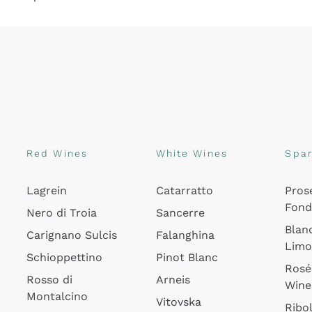
Red Wines
White Wines
Spar
Lagrein
Catarratto
Pros
Fon
Nero di Troia
Sancerre
Blan
Carignano Sulcis
Falanghina
Lim
Schioppettino
Pinot Blanc
Rosé
Rosso di
Arneis
Wine
Montalcino
Vitovska
Ribol