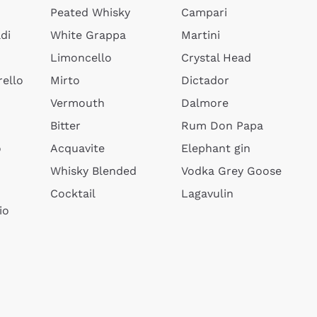
Peated Whisky
Campari
di
White Grappa
Martini
Limoncello
Crystal Head
ello
Mirto
Dictador
Vermouth
Dalmore
Bitter
Rum Don Papa
o
Acquavite
Elephant gin
Whisky Blended
Vodka Grey Goose
Cocktail
Lagavulin
io