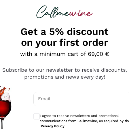
 looking for
Champagne
Sparkling Wines
Al
Get a 5% discount
on your first order
with a minimum cart of 69,00 €
Subscribe to our newsletter to receive discounts,
promotions and news every day!
Email
Optional consents to receive communicati
I agree to receive newsletters and promotional
communications from Callmewine, as required by th
se non è male ma secondo me ci sono alternative che hanno p
.
Privacy Policy