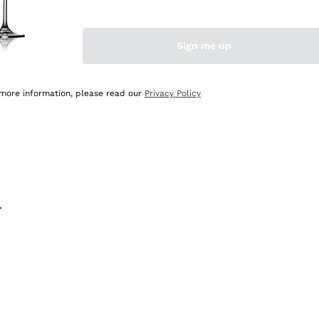
na e lo consiglio! 👍
Sign me up
 more information, please read our
Privacy Policy
.