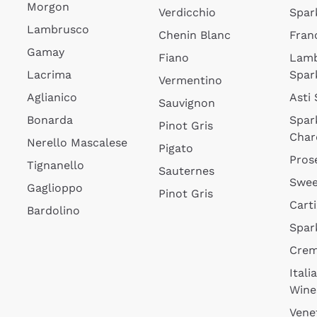
Morgon
Verdicchio
Spar
Lambrusco
Chenin Blanc
Fran
Gamay
Fiano
Lam
Lacrima
Spar
Vermentino
Aglianico
Asti
Sauvignon
Bonarda
Spar
Pinot Gris
Char
Nerello Mascalese
Pigato
Pros
Tignanello
Sauternes
Swee
Gaglioppo
Pinot Gris
Cart
Bardolino
Spar
Cre
Itali
Wine
Vene