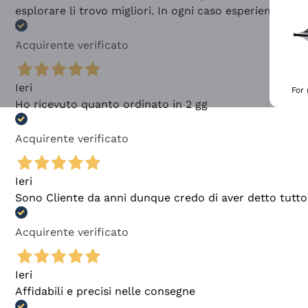
esplorare li trovo migliori. In ogni caso esperienza buo
Acquirente verificato
Ieri
For
Ho ricevuto quanto ordinato in 2 gg
Acquirente verificato
Ieri
Sono Cliente da anni dunque credo di aver detto tutto
Acquirente verificato
Ieri
Affidabili e precisi nelle consegne