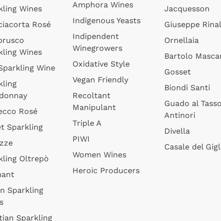
Amphora Wines
kling Wines
Jacquesson
Indigenous Yeasts
ciacorta Rosé
Giuseppe Rinal
Indipendent
brusco
Ornellaia
Winegrowers
kling Wines
Bartolo Mascar
Oxidative Style
 Sparkling Wine
Gosset
Vegan Friendly
kling
Biondi Santi
donnay
Recoltant
Guado al Tass
Manipulant
ecco Rosé
Antinori
Triple A
t Sparkling
Divella
PIWI
izze
Casale del Gigl
Women Wines
kling Oltrepò
Heroic Producers
mant
an Sparkling
s
tian Sparkling