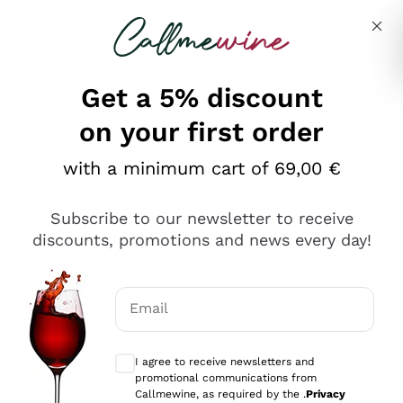
Skip to content
Describe what you are looking for
Get a 5% discount
on your first order
Ottimo
with a minimum cart of 69,00 €
4,5
/5
2.559
Subscribe to our newsletter to receive
recensioni
discounts, promotions and news every day!
Le nostre recensioni a 4 e 5 stelle.
Clicca qui per leggerle tutte >
Email
Precedente
Successivo
Optional consents to receive communicat
I agree to receive newsletters and
Oggi
promotional communications from
Il catalogo offre moltissime possibilità di scelta tra tanti
Callmewine, as required by the .
Privacy