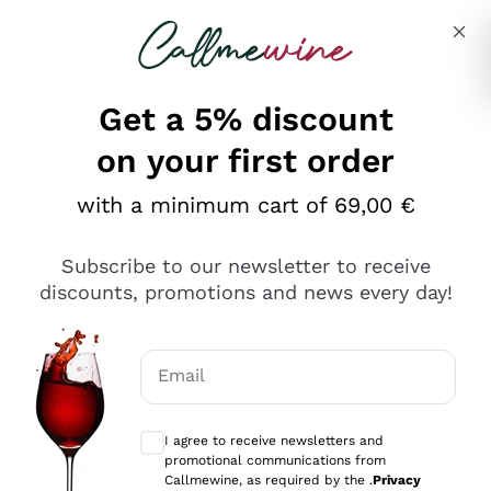
Skip to content
Describe what you are looking for
Get a 5% discount
on your first order
Ottimo
with a minimum cart of 69,00 €
4,5
/5
2.566
Subscribe to our newsletter to receive
recensioni
discounts, promotions and news every day!
Le nostre recensioni a 4 e 5 stelle.
Clicca qui per leggerle tutte >
Email
Precedente
Successivo
Optional consents to receive communicat
I agree to receive newsletters and
Ieri
promotional communications from
Ordine tutto ok, niente da dire a riguardo. Il sito in se
Callmewine, as required by the .
Privacy