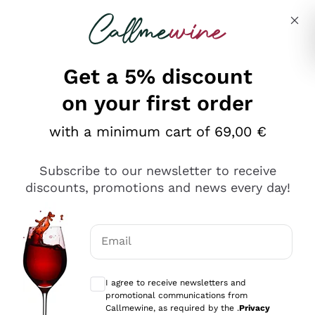
Skip to content
Describe what you are looking for
Get a 5% discount
on your first order
Ottimo
with a minimum cart of 69,00 €
4,5
/5
2.566
Subscribe to our newsletter to receive
recensioni
discounts, promotions and news every day!
Le nostre recensioni a 4 e 5 stelle.
Clicca qui per leggerle tutte >
Email
Precedente
Successivo
Optional consents to receive communicat
I agree to receive newsletters and
Ieri
promotional communications from
Ordine tutto ok, niente da dire a riguardo. Il sito in se
Callmewine, as required by the .
Privacy