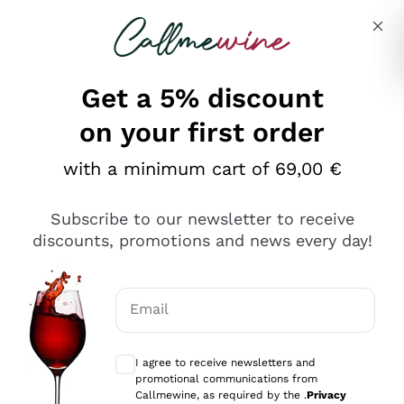
Skip to content
Describe what you are looking for
Get a 5% discount
on your first order
Ottimo
with a minimum cart of 69,00 €
4,5
/5
2.567
Subscribe to our newsletter to receive
recensioni
discounts, promotions and news every day!
Le nostre recensioni a 4 e 5 stelle.
Clicca qui per leggerle tutte >
Email
Precedente
Successivo
Optional consents to receive communicat
I agree to receive newsletters and
Oggi
promotional communications from
Ottimo servizio!
Callmewine, as required by the .
Privacy