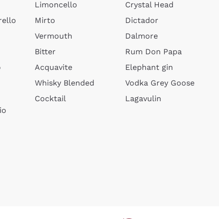
Limoncello
Crystal Head
ello
Mirto
Dictador
Vermouth
Dalmore
Bitter
Rum Don Papa
o
Acquavite
Elephant gin
Whisky Blended
Vodka Grey Goose
Cocktail
Lagavulin
io