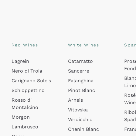
Red Wines
White Wines
Spar
Lagrein
Catarratto
Pros
Fon
Nero di Troia
Sancerre
Blan
Carignano Sulcis
Falanghina
Lim
Schioppettino
Pinot Blanc
Rosé
Rosso di
Arneis
Wine
Montalcino
Vitovska
Ribol
Morgon
Verdicchio
Spar
Lambrusco
Chenin Blanc
Fran