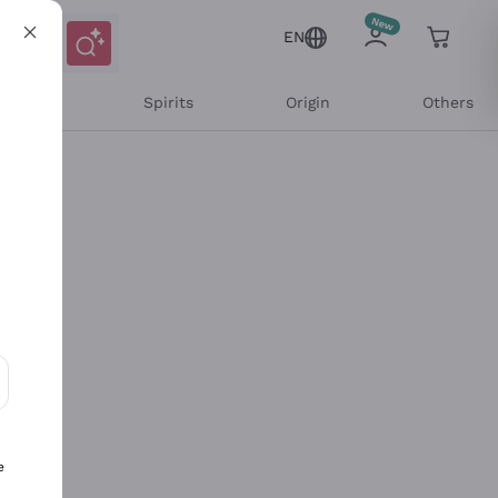
EN
l Wines
Spirits
Origin
Others
ons and personalized offers
e