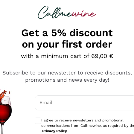
 looking for
Champagne
Sparkling Wines
Al
Get a 5% discount
on your first order
with a minimum cart of 69,00 €
Subscribe to our newsletter to receive discounts,
promotions and news every day!
Email
Optional consents to receive communicati
I agree to receive newsletters and promotional
communications from Callmewine, as required by th
sima
.
Privacy Policy