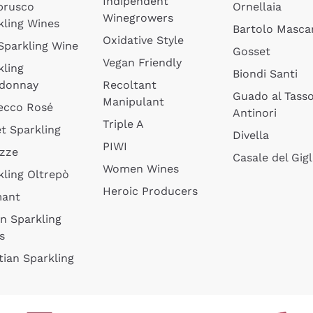
Indipendent
brusco
Ornellaia
Winegrowers
kling Wines
Bartolo Mascar
Oxidative Style
 Sparkling Wine
Gosset
Vegan Friendly
kling
Biondi Santi
donnay
Recoltant
Guado al Tass
Manipulant
ecco Rosé
Antinori
Triple A
t Sparkling
Divella
PIWI
izze
Casale del Gigl
Women Wines
kling Oltrepò
Heroic Producers
mant
an Sparkling
s
tian Sparkling