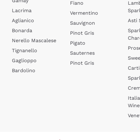
Gamay
Fiano
Lam
Lacrima
Spar
Vermentino
Aglianico
Asti
Sauvignon
Bonarda
Spar
Pinot Gris
Char
Nerello Mascalese
Pigato
Pros
Tignanello
Sauternes
Swee
Gaglioppo
Pinot Gris
Cart
Bardolino
Spar
Cre
Itali
Wine
Vene