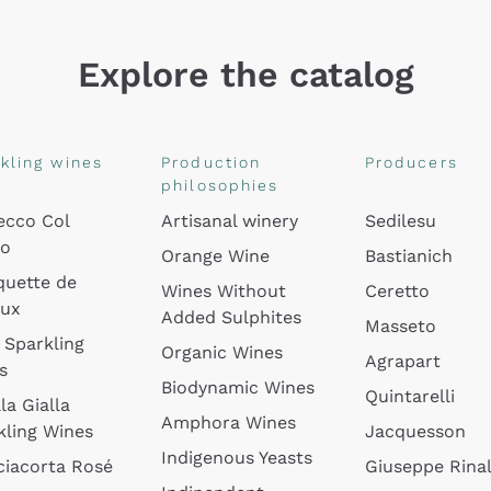
Explore the catalog
kling wines
Production
Producers
philosophies
ecco Col
Artisanal winery
Sedilesu
do
Orange Wine
Bastianich
quette de
Wines Without
Ceretto
oux
Added Sulphites
Masseto
 Sparkling
Organic Wines
Agrapart
s
Biodynamic Wines
Quintarelli
la Gialla
Amphora Wines
kling Wines
Jacquesson
Indigenous Yeasts
ciacorta Rosé
Giuseppe Rinal