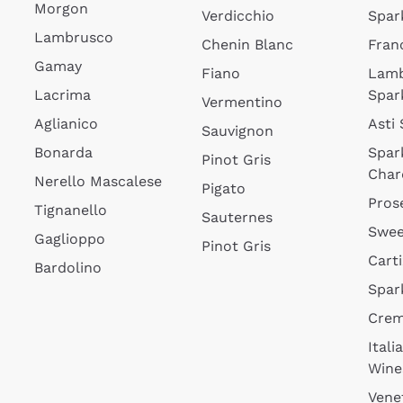
Morgon
Verdicchio
Spar
Lambrusco
Chenin Blanc
Fran
Gamay
Fiano
Lam
Lacrima
Spar
Vermentino
Aglianico
Asti
Sauvignon
Bonarda
Spar
Pinot Gris
Char
Nerello Mascalese
Pigato
Pros
Tignanello
Sauternes
Swee
Gaglioppo
Pinot Gris
Cart
Bardolino
Spar
Cre
Itali
Wine
Vene