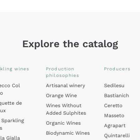
Explore the catalog
kling wines
Production
Producers
philosophies
ecco Col
Artisanal winery
Sedilesu
do
Orange Wine
Bastianich
quette de
Wines Without
Ceretto
oux
Added Sulphites
Masseto
 Sparkling
Organic Wines
Agrapart
s
Biodynamic Wines
Quintarelli
la Gialla