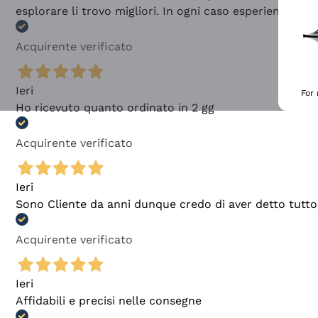
esplorare li trovo migliori. In ogni caso esperienza buo
Acquirente verificato
Ieri
For
Ho ricevuto quanto ordinato in 2 gg
Acquirente verificato
Ieri
Sono Cliente da anni dunque credo di aver detto tutto
Acquirente verificato
Ieri
Affidabili e precisi nelle consegne