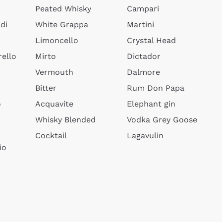
Peated Whisky
Campari
di
White Grappa
Martini
Limoncello
Crystal Head
ello
Mirto
Dictador
Vermouth
Dalmore
Bitter
Rum Don Papa
o
Acquavite
Elephant gin
Whisky Blended
Vodka Grey Goose
Cocktail
Lagavulin
io