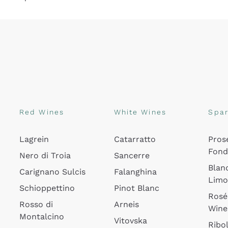
Red Wines
White Wines
Spar
Lagrein
Catarratto
Pros
Fon
Nero di Troia
Sancerre
Blan
Carignano Sulcis
Falanghina
Lim
Schioppettino
Pinot Blanc
Rosé
Rosso di
Arneis
Wine
Montalcino
Vitovska
Ribol