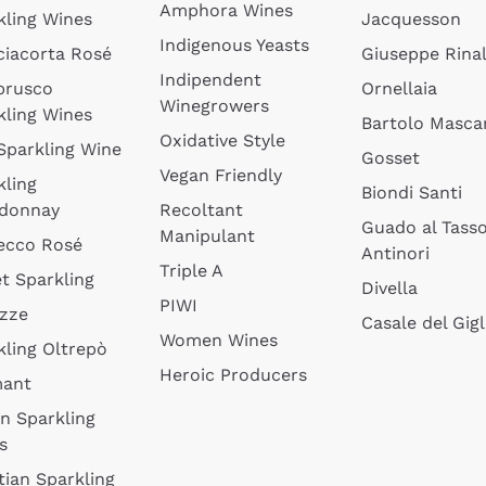
Amphora Wines
kling Wines
Jacquesson
Indigenous Yeasts
ciacorta Rosé
Giuseppe Rinal
Indipendent
brusco
Ornellaia
Winegrowers
kling Wines
Bartolo Mascar
Oxidative Style
 Sparkling Wine
Gosset
Vegan Friendly
kling
Biondi Santi
donnay
Recoltant
Guado al Tass
Manipulant
ecco Rosé
Antinori
Triple A
t Sparkling
Divella
PIWI
izze
Casale del Gigl
Women Wines
kling Oltrepò
Heroic Producers
mant
an Sparkling
s
tian Sparkling