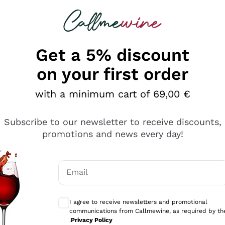
 looking for
Champagne
Sparkling Wines
Al
Get a 5% discount
on your first order
with a minimum cart of 69,00 €
Subscribe to our newsletter to receive discounts,
promotions and news every day!
Email
Optional consents to receive communicati
I agree to receive newsletters and promotional
communications from Callmewine, as required by th
se non è male ma secondo me ci sono alternative che hanno p
.
Privacy Policy