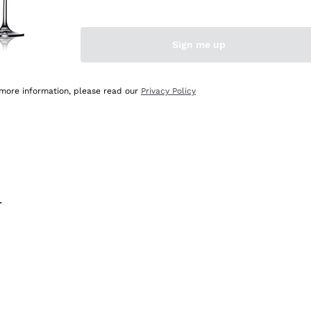
na e lo consiglio! 👍
Sign me up
 more information, please read our
Privacy Policy
.