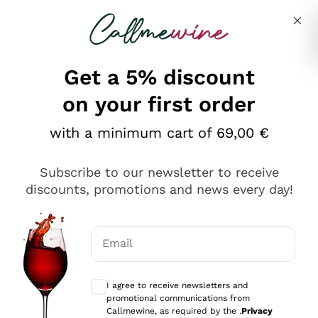
Skip to content
Describe what you are looking for
Get a 5% discount
on your first order
Ottimo
with a minimum cart of 69,00 €
4,5
/5
2.566
Subscribe to our newsletter to receive
recensioni
discounts, promotions and news every day!
Le nostre recensioni a 4 e 5 stelle.
Clicca qui per leggerle tutte >
Email
Precedente
Successivo
Optional consents to receive communicat
I agree to receive newsletters and
Oggi
promotional communications from
Ordine tutto ok, niente da dire a riguardo. Il sito in se
Callmewine, as required by the .
Privacy