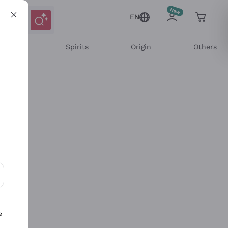
EN
l Wines
Spirits
Origin
Others
ons and personalized offers
e