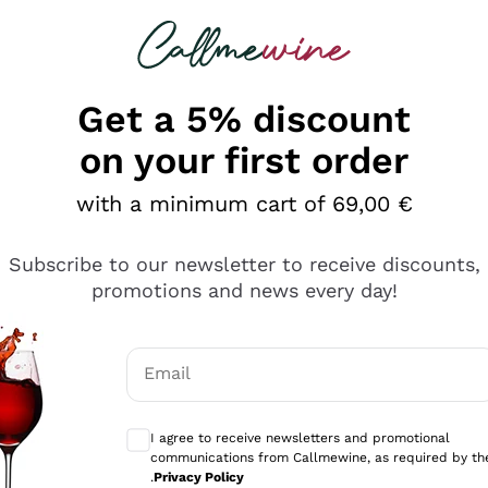
 looking for
Champagne
Sparkling Wines
Al
Get a 5% discount
on your first order
with a minimum cart of 69,00 €
Subscribe to our newsletter to receive discounts,
promotions and news every day!
Email
Optional consents to receive communicati
I agree to receive newsletters and promotional
communications from Callmewine, as required by th
e professionalità
.
Privacy Policy