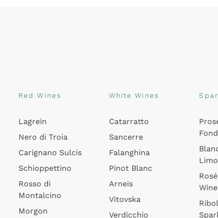
Red Wines
White Wines
Spar
Lagrein
Catarratto
Pros
Fon
Nero di Troia
Sancerre
Blan
Carignano Sulcis
Falanghina
Lim
Schioppettino
Pinot Blanc
Rosé
Rosso di
Arneis
Wine
Montalcino
Vitovska
Ribol
Morgon
Verdicchio
Spar