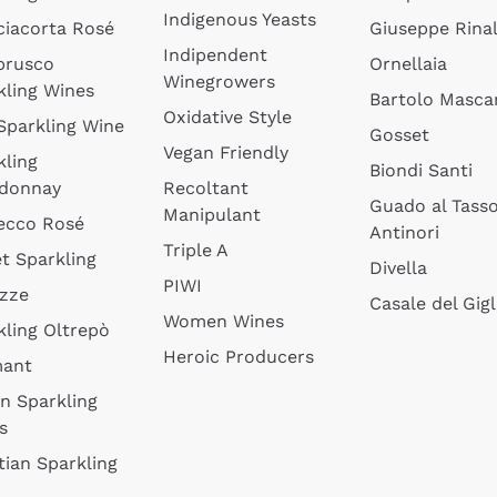
Indigenous Yeasts
ciacorta Rosé
Giuseppe Rinal
Indipendent
brusco
Ornellaia
Winegrowers
kling Wines
Bartolo Mascar
Oxidative Style
 Sparkling Wine
Gosset
Vegan Friendly
kling
Biondi Santi
donnay
Recoltant
Guado al Tass
Manipulant
ecco Rosé
Antinori
Triple A
t Sparkling
Divella
PIWI
izze
Casale del Gigl
Women Wines
kling Oltrepò
Heroic Producers
mant
an Sparkling
s
tian Sparkling