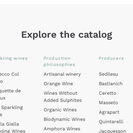
Explore the catalog
kling wines
Production
Producers
philosophies
ecco Col
Artisanal winery
Sedilesu
do
Orange Wine
Bastianich
quette de
Wines Without
Ceretto
oux
Added Sulphites
Masseto
 Sparkling
Organic Wines
Agrapart
s
Biodynamic Wines
Quintarelli
la Gialla
Amphora Wines
kling Wines
Jacquesson