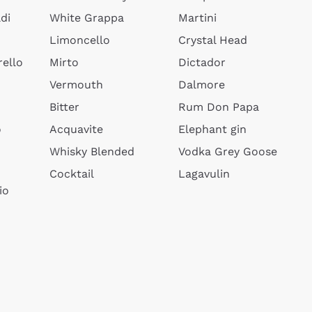
di
White Grappa
Martini
Limoncello
Crystal Head
ello
Mirto
Dictador
Vermouth
Dalmore
Bitter
Rum Don Papa
o
Acquavite
Elephant gin
Whisky Blended
Vodka Grey Goose
Cocktail
Lagavulin
io