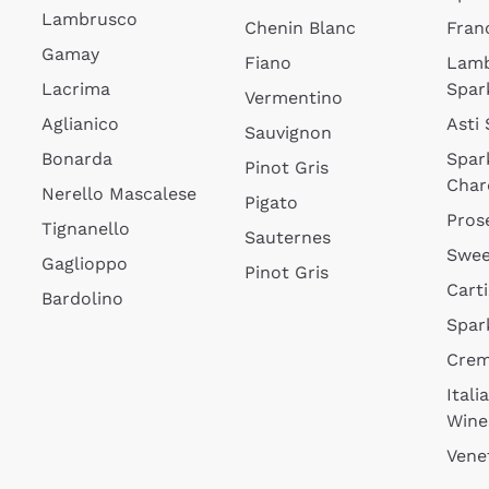
Lambrusco
Chenin Blanc
Fran
Gamay
Fiano
Lam
Lacrima
Spar
Vermentino
Aglianico
Asti
Sauvignon
Bonarda
Spar
Pinot Gris
Char
Nerello Mascalese
Pigato
Pros
Tignanello
Sauternes
Swee
Gaglioppo
Pinot Gris
Cart
Bardolino
Spar
Cre
Itali
Wine
Vene