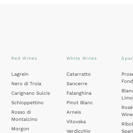
Red Wines
White Wines
Spar
Lagrein
Catarratto
Pros
Fon
Nero di Troia
Sancerre
Blan
Carignano Sulcis
Falanghina
Lim
Schioppettino
Pinot Blanc
Rosé
Rosso di
Arneis
Wine
Montalcino
Vitovska
Ribol
Morgon
Verdicchio
Spar