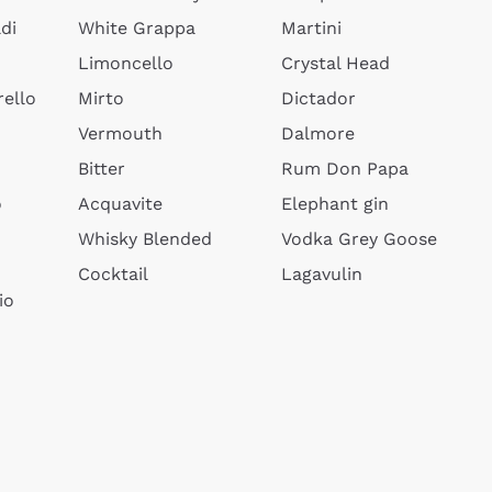
di
White Grappa
Martini
Limoncello
Crystal Head
ello
Mirto
Dictador
Vermouth
Dalmore
Bitter
Rum Don Papa
o
Acquavite
Elephant gin
Whisky Blended
Vodka Grey Goose
Cocktail
Lagavulin
io