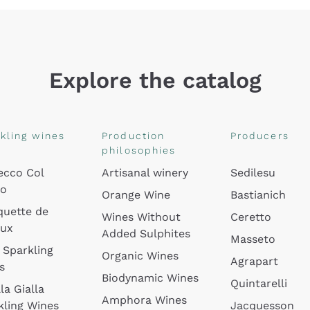
Explore the catalog
kling wines
Production
Producers
philosophies
ecco Col
Artisanal winery
Sedilesu
do
Orange Wine
Bastianich
quette de
Wines Without
Ceretto
oux
Added Sulphites
Masseto
 Sparkling
Organic Wines
Agrapart
s
Biodynamic Wines
Quintarelli
la Gialla
Amphora Wines
kling Wines
Jacquesson