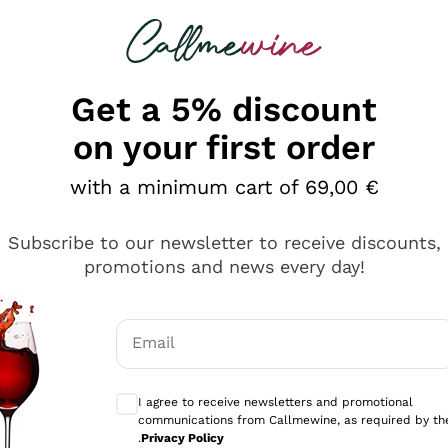
 looking for
Champagne
Sparkling Wines
Al
Get a 5% discount
on your first order
with a minimum cart of 69,00 €
Subscribe to our newsletter to receive discounts,
promotions and news every day!
Email
Optional consents to receive communicati
I agree to receive newsletters and promotional
communications from Callmewine, as required by th
tanti prodotti diversi e con un ampio range di prezzo. Le 
.
Privacy Policy