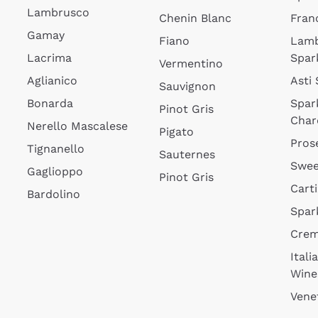
Lambrusco
Chenin Blanc
Fran
Gamay
Fiano
Lam
Lacrima
Spar
Vermentino
Aglianico
Asti
Sauvignon
Bonarda
Spar
Pinot Gris
Char
Nerello Mascalese
Pigato
Pros
Tignanello
Sauternes
Swee
Gaglioppo
Pinot Gris
Cart
Bardolino
Spar
Cre
Itali
Wine
Vene