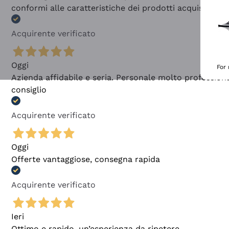
conformi alle caratteristiche dei prodotti acquistati
Acquirente verificato
Oggi
For
Azienda affidabile e seria. Personale molto profession
consiglio
Acquirente verificato
Oggi
Offerte vantaggiose, consegna rapida
Acquirente verificato
Ieri
Ottimo e rapido, un’esperienza da ripetere