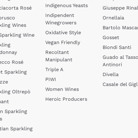
Indigenous Yeasts
ciacorta Rosé
Giuseppe Rinal
Indipendent
brusco
Ornellaia
Winegrowers
kling Wines
Bartolo Mascar
Oxidative Style
 Sparkling Wine
Gosset
Vegan Friendly
kling
Biondi Santi
donnay
Recoltant
Guado al Tass
Manipulant
ecco Rosé
Antinori
Triple A
t Sparkling
Divella
PIWI
izze
Casale del Gigl
Women Wines
kling Oltrepò
Heroic Producers
mant
an Sparkling
s
tian Sparkling