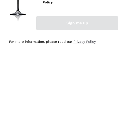
velocissima
Policy
Acquirente verificato
Sign me up
Ieri
Perfetti e attenti al cliente
For more information, please read our
Privacy Policy
Acquirente verificato
2 Giorni Fa
Semplice nell'uso, puntuali e veloci.
Acquirente verificato
2 Giorni Fa
Ottima come sempre!