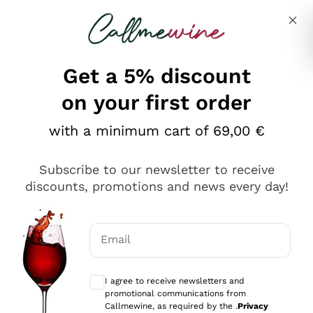
Skip to content
Describe what you are looking for
Get a 5% discount
on your first order
Ottimo
with a minimum cart of 69,00 €
4,5
/5
2.552
Subscribe to our newsletter to receive
recensioni
discounts, promotions and news every day!
Le nostre recensioni a 4 e 5 stelle.
Clicca qui per leggerle tutte >
Email
Precedente
Successivo
Optional consents to receive communicat
I agree to receive newsletters and
Oggi
promotional communications from
Ottima facilità di acquisto sul sito e consegna
Callmewine, as required by the .
Privacy