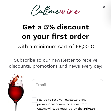
Skip to content
Describe what you are looking for
Get a 5% discount
on your first order
Ottimo
with a minimum cart of 69,00 €
4,5
/5
2.559
Subscribe to our newsletter to receive
recensioni
discounts, promotions and news every day!
Le nostre recensioni a 4 e 5 stelle.
Clicca qui per leggerle tutte >
Email
Precedente
Successivo
Optional consents to receive communicat
I agree to receive newsletters and
Oggi
promotional communications from
Il catalogo offre moltissime possibilità di scelta tra tanti
Callmewine, as required by the .
Privacy