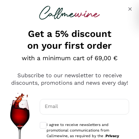
Skip to content
Describe what you are looking for
Get a 5% discount
on your first order
Ottimo
with a minimum cart of 69,00 €
4,5
/5
2.566
Subscribe to our newsletter to receive
recensioni
discounts, promotions and news every day!
Le nostre recensioni a 4 e 5 stelle.
Clicca qui per leggerle tutte >
Email
Precedente
Successivo
Optional consents to receive communicat
I agree to receive newsletters and
Ieri
promotional communications from
Ordine tutto ok, niente da dire a riguardo. Il sito in se
Callmewine, as required by the .
Privacy