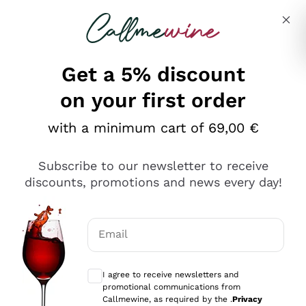
Skip to content
Describe what you are looking for
Get a 5% discount
on your first order
Ottimo
with a minimum cart of 69,00 €
4,5
/5
2.559
Subscribe to our newsletter to receive
recensioni
discounts, promotions and news every day!
Le nostre recensioni a 4 e 5 stelle.
Clicca qui per leggerle tutte >
Email
Precedente
Successivo
Optional consents to receive communicat
I agree to receive newsletters and
Oggi
promotional communications from
Il catalogo offre moltissime possibilità di scelta tra tanti
Callmewine, as required by the .
Privacy