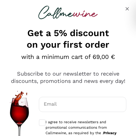
Skip to content
Describe what you are looking for
Get a 5% discount
on your first order
Ottimo
with a minimum cart of 69,00 €
4,5
/5
2.566
Subscribe to our newsletter to receive
recensioni
discounts, promotions and news every day!
Le nostre recensioni a 4 e 5 stelle.
Clicca qui per leggerle tutte >
Email
Precedente
Successivo
Optional consents to receive communicat
I agree to receive newsletters and
2 Giorni Fa
promotional communications from
Ordine tutto ok, niente da dire a riguardo. Il sito in se
Callmewine, as required by the .
Privacy