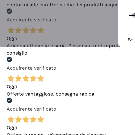
conformi alle caratteristiche dei prodotti acquistati
Acquirente verificato
Oggi
For
Azienda affidabile e seria. Personale molto profession
consiglio
Acquirente verificato
Oggi
Offerte vantaggiose, consegna rapida
Acquirente verificato
Oggi
Ottimo e rapido, un’esperienza da ripetere