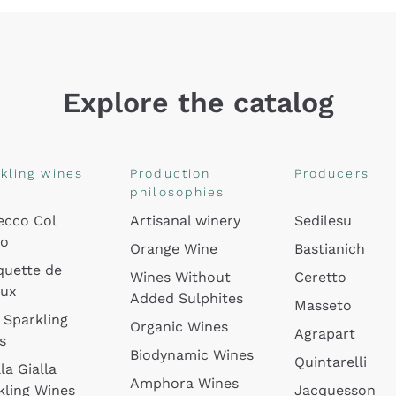
Explore the catalog
kling wines
Production
Producers
philosophies
ecco Col
Artisanal winery
Sedilesu
do
Orange Wine
Bastianich
quette de
Wines Without
Ceretto
oux
Added Sulphites
Masseto
 Sparkling
Organic Wines
Agrapart
s
Biodynamic Wines
Quintarelli
la Gialla
Amphora Wines
kling Wines
Jacquesson