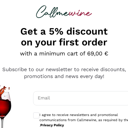
 looking for
Champagne
Sparkling Wines
Al
Get a 5% discount
on your first order
with a minimum cart of 69,00 €
Subscribe to our newsletter to receive discounts,
promotions and news every day!
Email
Optional consents to receive communicati
I agree to receive newsletters and promotional
communications from Callmewine, as required by th
tanti prodotti diversi e con un ampio range di prezzo. Le 
.
Privacy Policy