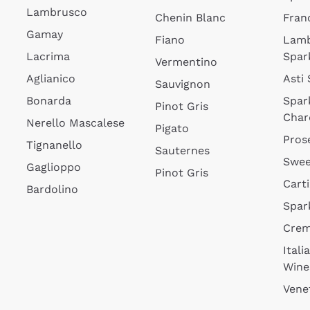
Lambrusco
Chenin Blanc
Fran
Gamay
Fiano
Lam
Lacrima
Spar
Vermentino
Aglianico
Asti
Sauvignon
Bonarda
Spar
Pinot Gris
Char
Nerello Mascalese
Pigato
Pros
Tignanello
Sauternes
Swee
Gaglioppo
Pinot Gris
Cart
Bardolino
Spar
Cre
Itali
Wine
Vene