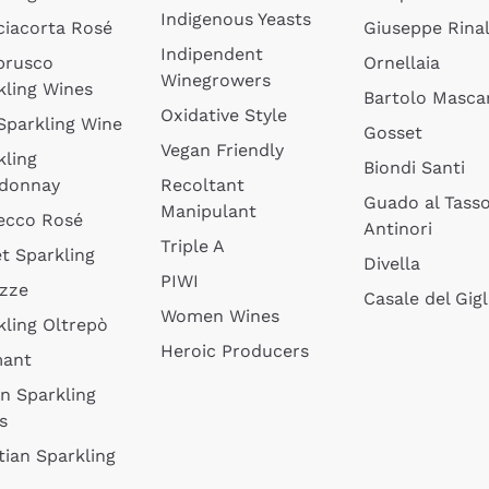
Indigenous Yeasts
ciacorta Rosé
Giuseppe Rinal
Indipendent
brusco
Ornellaia
Winegrowers
kling Wines
Bartolo Mascar
Oxidative Style
 Sparkling Wine
Gosset
Vegan Friendly
kling
Biondi Santi
donnay
Recoltant
Guado al Tass
Manipulant
ecco Rosé
Antinori
Triple A
t Sparkling
Divella
PIWI
izze
Casale del Gigl
Women Wines
kling Oltrepò
Heroic Producers
mant
an Sparkling
s
tian Sparkling