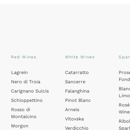
Red Wines
White Wines
Spar
Lagrein
Catarratto
Pros
Fon
Nero di Troia
Sancerre
Blan
Carignano Sulcis
Falanghina
Lim
Schioppettino
Pinot Blanc
Rosé
Rosso di
Arneis
Wine
Montalcino
Vitovska
Ribol
Morgon
Verdicchio
Spar