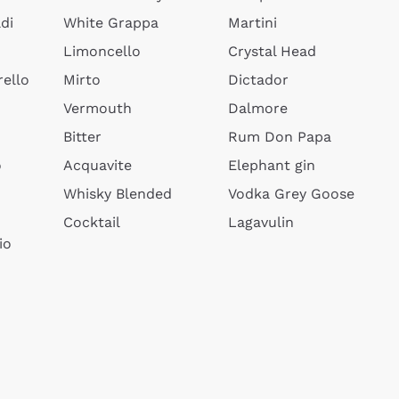
di
White Grappa
Martini
Limoncello
Crystal Head
ello
Mirto
Dictador
Vermouth
Dalmore
Bitter
Rum Don Papa
o
Acquavite
Elephant gin
Whisky Blended
Vodka Grey Goose
Cocktail
Lagavulin
io