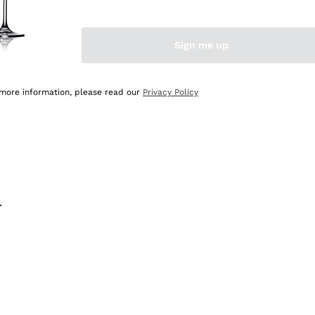
na e lo consiglio! 👍
Sign me up
 more information, please read our
Privacy Policy
.