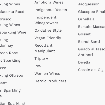
Amphora Wines
kling Wines
Jacquesson
Indigenous Yeasts
ciacorta Rosé
Giuseppe Rinal
Indipendent
brusco
Ornellaia
Winegrowers
kling Wines
Bartolo Mascar
Oxidative Style
 Sparkling Wine
Gosset
Vegan Friendly
kling
Biondi Santi
donnay
Recoltant
Guado al Tass
Manipulant
ecco Rosé
Antinori
Triple A
t Sparkling
Divella
PIWI
izze
Casale del Gigl
Women Wines
kling Oltrepò
Heroic Producers
mant
an Sparkling
s
tian Sparkling