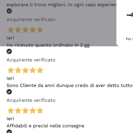
esplorare li trovo migliori. In ogni caso esperienza buo
Acquirente verificato
Ieri
For
Ho ricevuto quanto ordinato in 2 gg
Acquirente verificato
Ieri
Sono Cliente da anni dunque credo di aver detto tutto
Acquirente verificato
Ieri
Affidabili e precisi nelle consegne