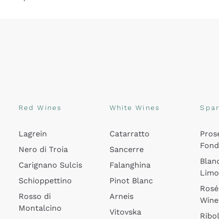
Red Wines
White Wines
Spar
Lagrein
Catarratto
Pros
Fon
Nero di Troia
Sancerre
Blan
Carignano Sulcis
Falanghina
Lim
Schioppettino
Pinot Blanc
Rosé
Rosso di
Arneis
Wine
Montalcino
Vitovska
Ribol