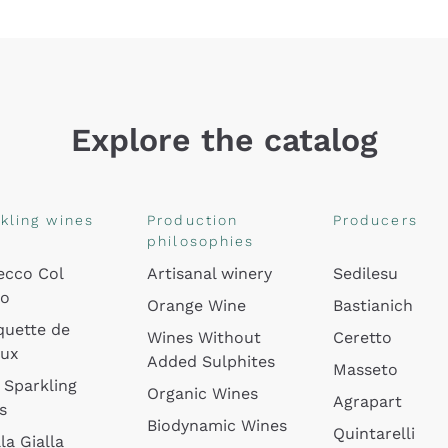
Explore the catalog
kling wines
Production
Producers
philosophies
ecco Col
Artisanal winery
Sedilesu
do
Orange Wine
Bastianich
quette de
Wines Without
Ceretto
oux
Added Sulphites
Masseto
 Sparkling
Organic Wines
Agrapart
s
Biodynamic Wines
Quintarelli
la Gialla