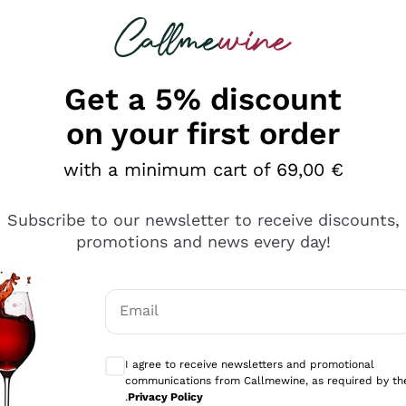
 looking for
Champagne
Sparkling Wines
Al
Get a 5% discount
on your first order
with a minimum cart of 69,00 €
Subscribe to our newsletter to receive discounts,
promotions and news every day!
Email
Optional consents to receive communicati
I agree to receive newsletters and promotional
communications from Callmewine, as required by th
se non è male ma secondo me ci sono alternative che hanno p
.
Privacy Policy