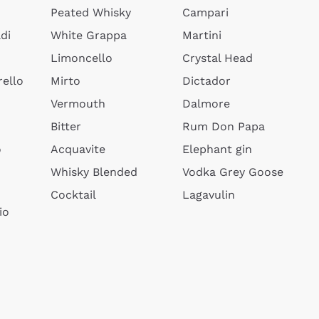
Peated Whisky
Campari
di
White Grappa
Martini
Limoncello
Crystal Head
ello
Mirto
Dictador
Vermouth
Dalmore
Bitter
Rum Don Papa
o
Acquavite
Elephant gin
Whisky Blended
Vodka Grey Goose
Cocktail
Lagavulin
io