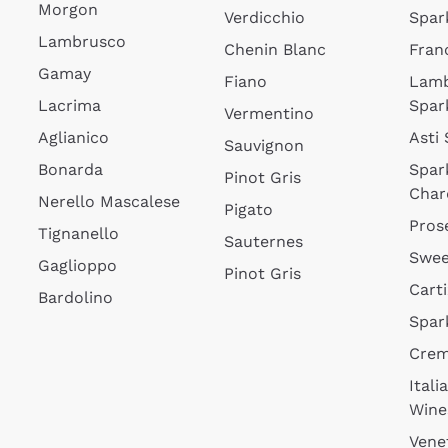
Morgon
Verdicchio
Spar
Lambrusco
Chenin Blanc
Fran
Gamay
Fiano
Lam
Lacrima
Spar
Vermentino
Aglianico
Asti
Sauvignon
Bonarda
Spar
Pinot Gris
Char
Nerello Mascalese
Pigato
Pros
Tignanello
Sauternes
Swee
Gaglioppo
Pinot Gris
Cart
Bardolino
Spar
Cre
Itali
Wine
Vene