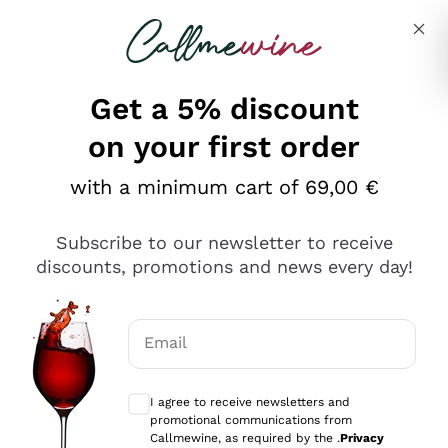
Skip to content
Describe what you are looking for
Get a 5% discount
on your first order
Ottimo
with a minimum cart of 69,00 €
4,5
/5
2.552
Subscribe to our newsletter to receive
recensioni
discounts, promotions and news every day!
Le nostre recensioni a 4 e 5 stelle.
Clicca qui per leggerle tutte >
Email
Precedente
Successivo
Optional consents to receive communicat
I agree to receive newsletters and
Oggi
promotional communications from
Ottima facilità di acquisto sul sito e consegna
Callmewine, as required by the .
Privacy