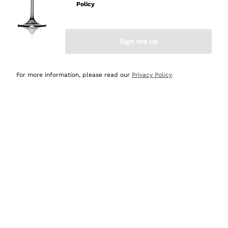
velocissima
Policy
Acquirente verificato
Sign me up
Ieri
Perfetti e attenti al cliente
For more information, please read our
Privacy Policy
Acquirente verificato
2 Giorni Fa
Semplice nell'uso, puntuali e veloci.
Acquirente verificato
2 Giorni Fa
Ottima come sempre!