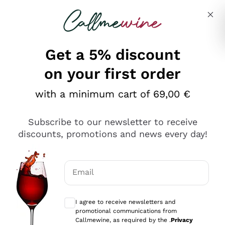
Skip to content
Describe what you are looking for
Get a 5% discount
on your first order
Ottimo
with a minimum cart of 69,00 €
4,5
/5
2.559
Subscribe to our newsletter to receive
recensioni
discounts, promotions and news every day!
Le nostre recensioni a 4 e 5 stelle.
Clicca qui per leggerle tutte >
Email
Precedente
Successivo
Optional consents to receive communicat
I agree to receive newsletters and
Oggi
promotional communications from
Il catalogo offre moltissime possibilità di scelta tra tanti
Callmewine, as required by the .
Privacy