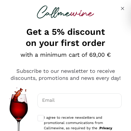
Skip to content
Describe what you are looking for
Get a 5% discount
on your first order
Ottimo
with a minimum cart of 69,00 €
4,5
/5
2.566
Subscribe to our newsletter to receive
recensioni
discounts, promotions and news every day!
Le nostre recensioni a 4 e 5 stelle.
Clicca qui per leggerle tutte >
Email
Precedente
Successivo
Optional consents to receive communicat
I agree to receive newsletters and
Ieri
promotional communications from
Ordine tutto ok, niente da dire a riguardo. Il sito in se
Callmewine, as required by the .
Privacy