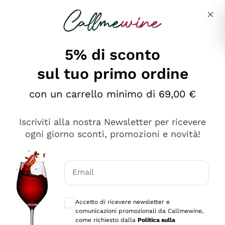
Salta al contenuto principale
Descrivi cosa stai cercando
5% di sconto
sul tuo primo ordine
con un carrello minimo di 69,00 €
Esplora il catalogo
Iscriviti alla nostra Newsletter per ricevere
ogni giorno sconti, promozioni e novità!
Vini Rossi
Lagrein
Vini Bianchi
Email
Nero di Troia
Consensi opzionali per ricevere comunica
Catarratto
Spumanti
Carignano Sulcis
Accetto di ricevere newsletter e
Sancerre
comunicazioni promozionali da Callmewine,
Schioppettino
Prosecco Col Fondo
Filosofie
come richiesto dalla
Politica sulla
Falanghina