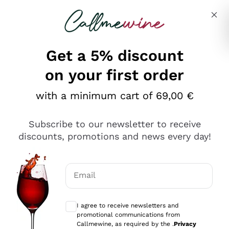
Skip to content
Describe what you are looking for
Get a 5% discount
on your first order
Ottimo
with a minimum cart of 69,00 €
4,5
/5
2.566
Subscribe to our newsletter to receive
recensioni
discounts, promotions and news every day!
Le nostre recensioni a 4 e 5 stelle.
Clicca qui per leggerle tutte >
Email
Precedente
Successivo
Optional consents to receive communicat
I agree to receive newsletters and
Oggi
promotional communications from
Ordine tutto ok, niente da dire a riguardo. Il sito in se
Callmewine, as required by the .
Privacy