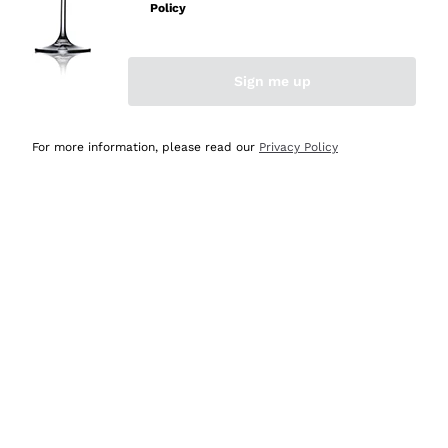
velocissima
Policy
Acquirente verificato
Sign me up
Ieri
Perfetti e attenti al cliente
For more information, please read our
Privacy Policy
Acquirente verificato
2 Giorni Fa
Semplice nell'uso, puntuali e veloci.
Acquirente verificato
2 Giorni Fa
Ottima come sempre!