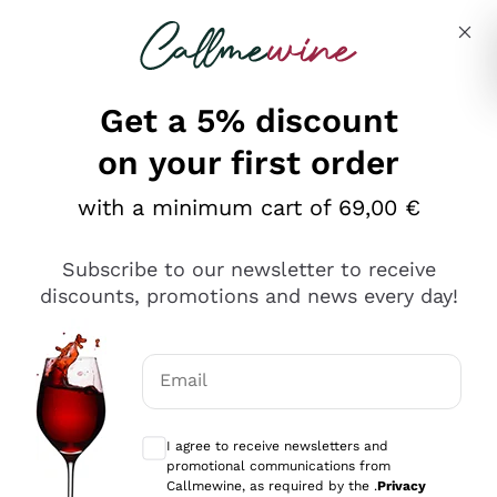
Skip to content
Describe what you are looking for
Get a 5% discount
on your first order
Ottimo
with a minimum cart of 69,00 €
4,5
/5
2.552
Subscribe to our newsletter to receive
recensioni
discounts, promotions and news every day!
Le nostre recensioni a 4 e 5 stelle.
Clicca qui per leggerle tutte >
Email
Precedente
Successivo
Optional consents to receive communicat
I agree to receive newsletters and
Oggi
promotional communications from
Ottima facilità di acquisto sul sito e consegna
Callmewine, as required by the .
Privacy