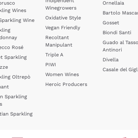
Indipendent
brusco
Ornellaia
Winegrowers
kling Wines
Bartolo Mascar
Oxidative Style
 Sparkling Wine
Gosset
Vegan Friendly
kling
Biondi Santi
donnay
Recoltant
Guado al Tass
Manipulant
ecco Rosé
Antinori
Triple A
t Sparkling
Divella
PIWI
izze
Casale del Gigl
Women Wines
kling Oltrepò
Heroic Producers
mant
an Sparkling
s
tian Sparkling