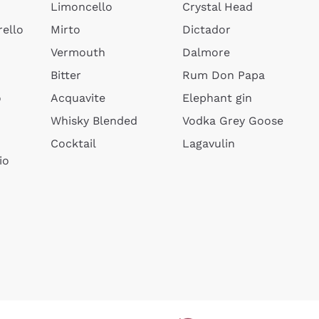
Limoncello
Crystal Head
ello
Mirto
Dictador
Vermouth
Dalmore
Bitter
Rum Don Papa
o
Acquavite
Elephant gin
Whisky Blended
Vodka Grey Goose
Cocktail
Lagavulin
io