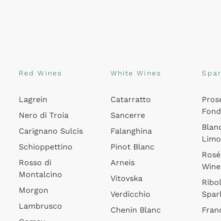
Red Wines
White Wines
Spar
Lagrein
Catarratto
Pros
Fon
Nero di Troia
Sancerre
Blan
Carignano Sulcis
Falanghina
Lim
Schioppettino
Pinot Blanc
Rosé
Rosso di
Arneis
Wine
Montalcino
Vitovska
Ribol
Morgon
Verdicchio
Spar
Lambrusco
Chenin Blanc
Fran