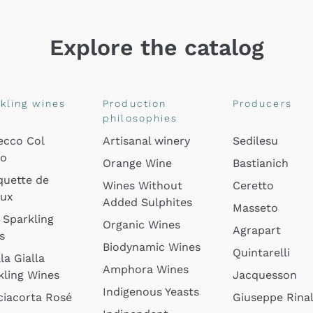
Explore the catalog
kling wines
Production
Producers
philosophies
ecco Col
Artisanal winery
Sedilesu
do
Orange Wine
Bastianich
quette de
Wines Without
Ceretto
oux
Added Sulphites
Masseto
 Sparkling
Organic Wines
Agrapart
s
Biodynamic Wines
Quintarelli
la Gialla
Amphora Wines
kling Wines
Jacquesson
Indigenous Yeasts
ciacorta Rosé
Giuseppe Rinal