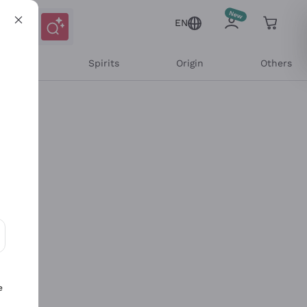
EN
l Wines
Spirits
Origin
Others
ons and personalized offers
e