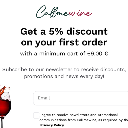
 looking for
Champagne
Sparkling Wines
Al
Get a 5% discount
on your first order
with a minimum cart of 69,00 €
Subscribe to our newsletter to receive discounts,
promotions and news every day!
Email
Optional consents to receive communicati
I agree to receive newsletters and promotional
communications from Callmewine, as required by th
.
Privacy Policy