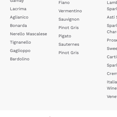
Gamay
Fiano
Lam
Lacrima
Spar
Vermentino
Aglianico
Asti
Sauvignon
Bonarda
Spar
Pinot Gris
Char
Nerello Mascalese
Pigato
Pros
Tignanello
Sauternes
Swee
Gaglioppo
Pinot Gris
Cart
Bardolino
Spar
Cre
Itali
Wine
Vene