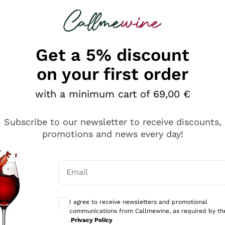
 looking for
Champagne
Sparkling Wines
Al
Get a 5% discount
on your first order
with a minimum cart of 69,00 €
Subscribe to our newsletter to receive discounts,
promotions and news every day!
Email
Optional consents to receive communicati
I agree to receive newsletters and promotional
communications from Callmewine, as required by th
e professionalità
.
Privacy Policy