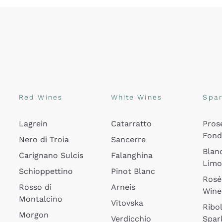
Red Wines
White Wines
Spar
Lagrein
Catarratto
Pros
Fon
Nero di Troia
Sancerre
Blan
Carignano Sulcis
Falanghina
Lim
Schioppettino
Pinot Blanc
Rosé
Rosso di
Arneis
Wine
Montalcino
Vitovska
Ribol
Morgon
Verdicchio
Spar