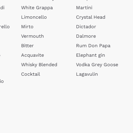
di
White Grappa
Martini
Limoncello
Crystal Head
ello
Mirto
Dictador
Vermouth
Dalmore
Bitter
Rum Don Papa
o
Acquavite
Elephant gin
Whisky Blended
Vodka Grey Goose
Cocktail
Lagavulin
io