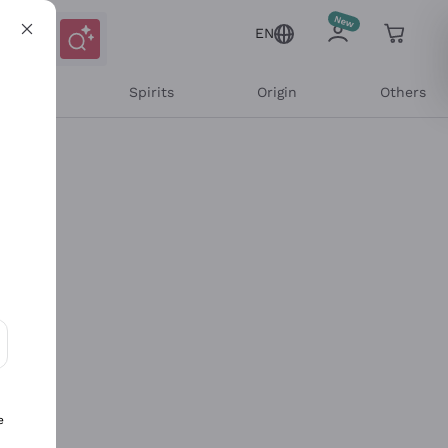
EN
l Wines
Spirits
Origin
Others
ons and personalized offers
e