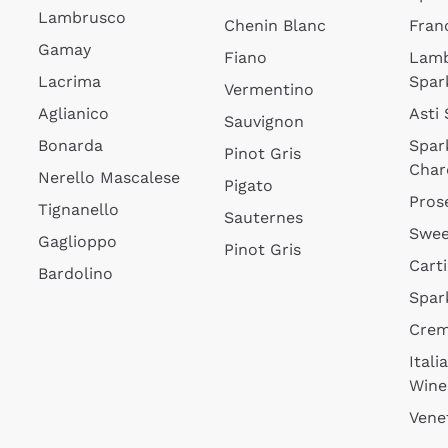
Lambrusco
Chenin Blanc
Fran
Gamay
Fiano
Lam
Lacrima
Spar
Vermentino
Aglianico
Asti
Sauvignon
Bonarda
Spar
Pinot Gris
Char
Nerello Mascalese
Pigato
Pros
Tignanello
Sauternes
Swee
Gaglioppo
Pinot Gris
Cart
Bardolino
Spar
Cre
Itali
Wine
Vene