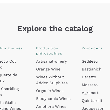
Explore the catalog
kling wines
Production
Producers
philosophies
ecco Col
Artisanal winery
Sedilesu
do
Orange Wine
Bastianich
quette de
Wines Without
Ceretto
oux
Added Sulphites
Masseto
 Sparkling
Organic Wines
Agrapart
s
Biodynamic Wines
Quintarelli
la Gialla
Amphora Wines
kling Wines
Jacquesson