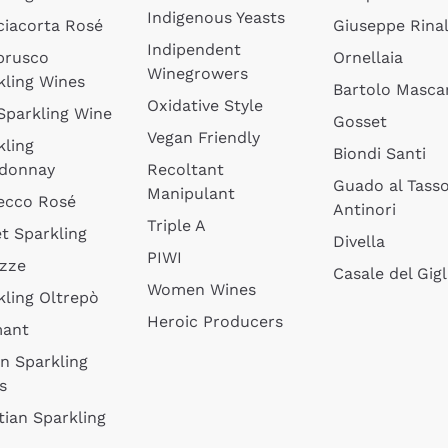
Indigenous Yeasts
ciacorta Rosé
Giuseppe Rinal
Indipendent
brusco
Ornellaia
Winegrowers
kling Wines
Bartolo Mascar
Oxidative Style
 Sparkling Wine
Gosset
Vegan Friendly
kling
Biondi Santi
donnay
Recoltant
Guado al Tass
Manipulant
ecco Rosé
Antinori
Triple A
t Sparkling
Divella
PIWI
izze
Casale del Gigl
Women Wines
kling Oltrepò
Heroic Producers
mant
an Sparkling
s
tian Sparkling