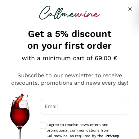
Skip to content
Describe what you are looking for
Get a 5% discount
on your first order
Ottimo
with a minimum cart of 69,00 €
4,5
/5
2.566
Subscribe to our newsletter to receive
recensioni
discounts, promotions and news every day!
Le nostre recensioni a 4 e 5 stelle.
Clicca qui per leggerle tutte >
Email
Precedente
Successivo
Optional consents to receive communicat
I agree to receive newsletters and
Oggi
promotional communications from
Ordine tutto ok, niente da dire a riguardo. Il sito in se
Callmewine, as required by the .
Privacy