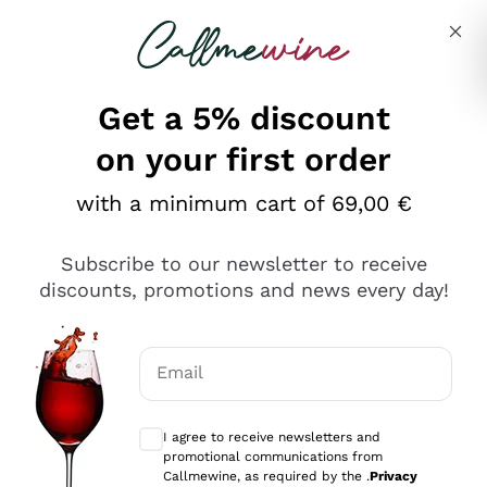
Skip to content
Describe what you are looking for
Get a 5% discount
on your first order
Ottimo
with a minimum cart of 69,00 €
4,5
/5
2.552
Subscribe to our newsletter to receive
recensioni
discounts, promotions and news every day!
Le nostre recensioni a 4 e 5 stelle.
Clicca qui per leggerle tutte >
Email
Precedente
Successivo
Optional consents to receive communicat
I agree to receive newsletters and
Oggi
promotional communications from
Ottima facilità di acquisto sul sito e consegna
Callmewine, as required by the .
Privacy