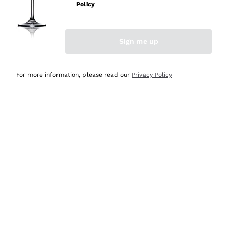
velocissima
Policy
Acquirente verificato
Sign me up
Ieri
Perfetti e attenti al cliente
For more information, please read our
Privacy Policy
Acquirente verificato
Ieri
Semplice nell'uso, puntuali e veloci.
Acquirente verificato
Ieri
Ottima come sempre!