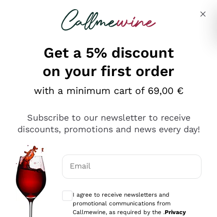
Skip to content
Describe what you are looking for
Get a 5% discount
on your first order
Ottimo
with a minimum cart of 69,00 €
4,5
/5
2.552
Subscribe to our newsletter to receive
recensioni
discounts, promotions and news every day!
Le nostre recensioni a 4 e 5 stelle.
Clicca qui per leggerle tutte >
Email
Precedente
Successivo
Optional consents to receive communicat
I agree to receive newsletters and
Oggi
promotional communications from
Ottima facilità di acquisto sul sito e consegna
Callmewine, as required by the .
Privacy