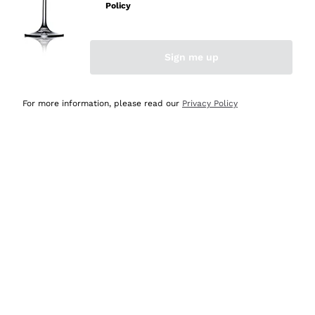
velocissima
Policy
Acquirente verificato
Sign me up
Ieri
Perfetti e attenti al cliente
For more information, please read our
Privacy Policy
Acquirente verificato
2 Giorni Fa
Semplice nell'uso, puntuali e veloci.
Acquirente verificato
2 Giorni Fa
Ottima come sempre!