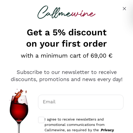
Skip to content
Describe what you are looking for
Get a 5% discount
on your first order
Ottimo
with a minimum cart of 69,00 €
4,5
/5
2.566
Subscribe to our newsletter to receive
recensioni
discounts, promotions and news every day!
Le nostre recensioni a 4 e 5 stelle.
Clicca qui per leggerle tutte >
Email
Precedente
Successivo
Optional consents to receive communicat
I agree to receive newsletters and
Oggi
promotional communications from
Ordine tutto ok, niente da dire a riguardo. Il sito in se
Callmewine, as required by the .
Privacy