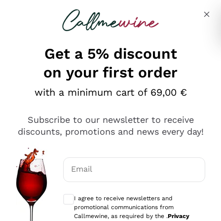
Skip to content
Describe what you are looking for
Get a 5% discount
on your first order
Ottimo
with a minimum cart of 69,00 €
4,5
/5
2.559
Subscribe to our newsletter to receive
recensioni
discounts, promotions and news every day!
Le nostre recensioni a 4 e 5 stelle.
Clicca qui per leggerle tutte >
Email
Precedente
Successivo
Optional consents to receive communicat
I agree to receive newsletters and
Oggi
promotional communications from
Il catalogo offre moltissime possibilità di scelta tra tanti
Callmewine, as required by the .
Privacy